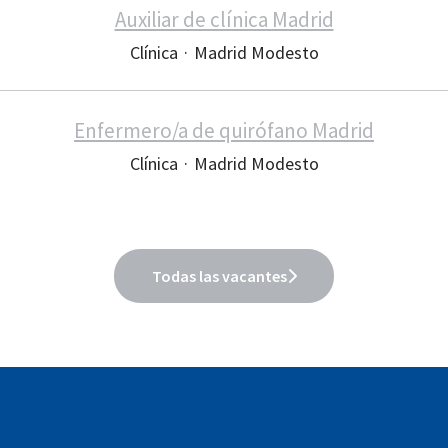
Auxiliar de clínica Madrid
Clínica
·
Madrid Modesto
Enfermero/a de quirófano Madrid
Clínica
·
Madrid Modesto
Todas las vacantes