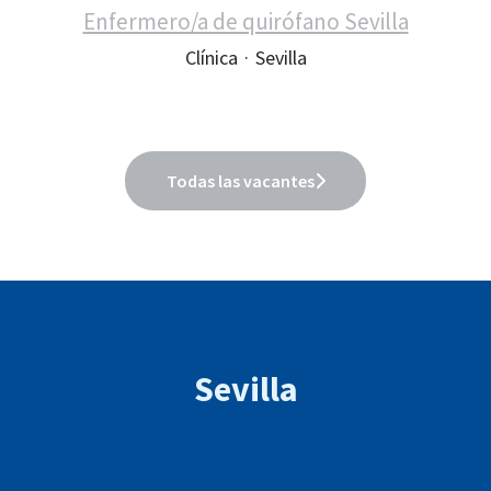
Enfermero/a de quirófano Sevilla
Clínica
·
Sevilla
Todas las vacantes
Sevilla